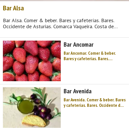
Bar Alsa
Bar Alsa. Comer & beber. Bares y cafeterías. Bares.
Occidente de Asturias. Comarca Vaqueira. Costa de
Asturias. Mar, Río y Montaña, conforman el concejo de
Valdés. Su capital es Luarca, conocida como la "Villa
Bar Ancomar
Blanca de la Costa Verde". Bellezas natu ...
Bar Ancomar. Comer & beber.
Bares y cafeterías. Bares.
Occidente de Asturias. Comarca
Vaqueira. Costa de Asturias. Mar,
Río y Montaña, conforman el
concejo de Valdés. Su capital es
Luarca, conocida como la "Villa
Bar Avenida
Blanca de la Costa Verde". Bellezas
n ...
Bar Avenida. Comer & beber. Bares
y cafeterías. Bares. Occidente de
Asturias. Comarca Vaqueira. Costa
de Asturias. Mar, Río y Montaña,
conforman el concejo de Valdés.
Su capital es Luarca, conocida