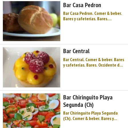
Bar Casa Pedron
Blanca de la Costa Verde". Belleza
...
Bar Casa Pedron. Comer & beber.
Bares y cafeterías. Bares.
Occidente de Asturias. Comarca
Vaqueira. Costa de Asturias. Mar,
Río y Montaña, conforman el
concejo de Valdés. Su capital es
Luarca, conocida como la "Villa
Bar Central
Blanca de la Costa Verde". Bellez
...
Bar Central. Comer & beber. Bares
y cafeterías. Bares. Occidente de
Asturias. Comarca Vaqueira. Costa
de Asturias. Mar, Río y Montaña,
conforman el concejo de Valdés.
Su capital es Luarca, conocida
como la "Villa Blanca de la Costa
Bar Chiringuito Playa
Verde". Bellezas n ...
Segunda (Ch)
Bar Chiringuito Playa Segunda
(Ch). Comer & beber. Bares y
cafeterías. Bares. Occidente de