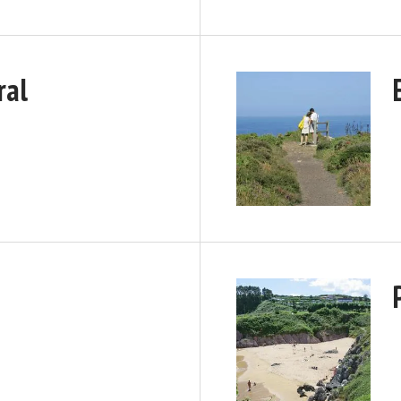
ral
a