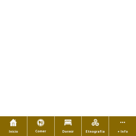
Comer
Inicio
Dormir
Etnografía
+ Info