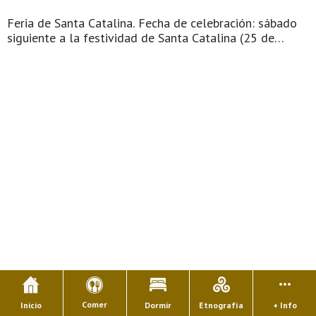
Feria de Santa Catalina. Fecha de celebración: sábado
siguiente a la festividad de Santa Catalina (25 de
noviembre). Lugar de celebración: villa de Luarca,
capital del concejo o municipio asturiano de Valdés. La
de Santa Catalina ...
Comer
Inicio
Dormir
Etnografía
+ Info