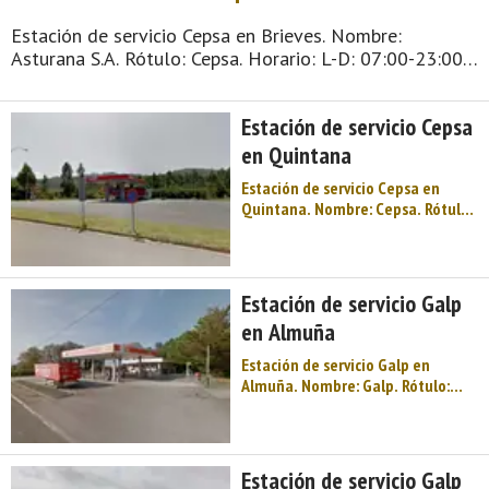
Estación de servicio Cepsa en Brieves. Nombre:
Asturana S.A. Rótulo: Cepsa. Horario: L-D: 07:00-23:00.
Margen: Derecho. Tipo de venta: Público en general.
Tipo de combustible disponible: Gasóleo A - Gasóleo B
Estación de servicio Cepsa
- Gasolina 95 - Gasol ...
en Quintana
Estación de servicio Cepsa en
Quintana. Nombre: Cepsa. Rótulo:
Cepsa. Horario: L-V: 07:00-12:00 y
16:00-19:00. Margen: Derecho.
Tipo de venta: Público en general.
Tipo de combustible disponible:
Estación de servicio Galp
Gasóleo A - Gasóleo B - Gasolina
en Almuña
95 ...
Estación de servicio Galp en
Almuña. Nombre: Galp. Rótulo:
Galp. Horario: L-D: 07:00-23:00.
Margen: Derecho. Tipo de venta:
Público en general. Tipo de
combustible disponible: Gasóleo A
Estación de servicio Galp
- Gasolina 95 - Gasolina 98 -