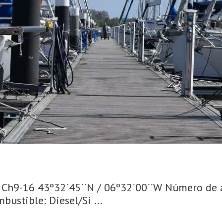
: Ch9-16 43º32´45´´N / 06º32´00´´W Número de 
ustible: Diesel/Si ...