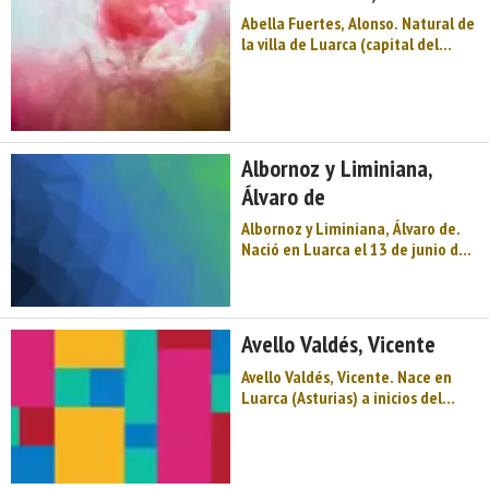
Abella Fuertes, Alonso. Natural de
la villa de Luarca (capital del
concejo o municipio asturiano de
Valdés). Estudió Derecho en
Oviedo y desempeñó los cargos de
oidor de la Real Audiencia de
México, visitador general de la Au
Albornoz y Liminiana,
...
Álvaro de
Albornoz y Liminiana, Álvaro de.
Nació en Luarca el 13 de junio de
1879, y en dicha villa realizó los
primeros estudios. En la
Universidad de Oviedo obtiene la
licenciatura de Derecho, siendo
Avello Valdés, Vicente
aún muy joven. En sus años de
estudian ...
Avello Valdés, Vicente. Nace en
Luarca (Asturias) a inicios del
siglo XIX. Fue gobernador
provincial y diputado a Cortes, y
un profundo erudito a la par que
bibliófilo sobre cuestiones del