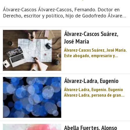
Álvarez-Cascos Álvarez-Cascos, Fernando. Doctor en
Derecho, escritor y político, hijo de Godofredo Álvarez-
Cascos González, padre de Juan y José María Álvarez-
Cascos Suárez y abuelo de Francisco Álvarez-Cascos ...
Álvarez-Cascos Suárez,
José María
Álvarez-Cascos Suárez, José María.
Este abogado, empresario y
político asturiano, hijo del
también abogado, político y
empresario Fernando Álvarez-
Cascos y Álvarez-Cascos y de
Álvarez-Ladra, Eugenio
Ernestina Suárez, nació en la villa
de ...
Álvarez-Ladra, Eugenio. Eugenio
Álvarez-Ladra, persona de gran
valía empresarial y humana
originaria de Cillero (Lugo,
Galicia) que desarrolló su vida
profesional en Luarca (capital del
concejo o municipio asturiano de
Abella Fuertes, Alonso
Valdés), du ...