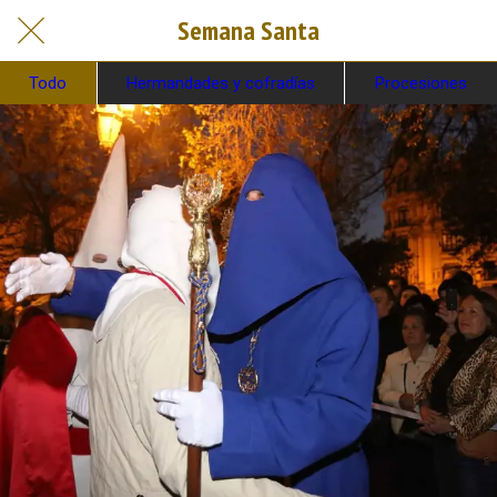
Semana Santa
Todo
Hermandades y cofradías
Procesiones