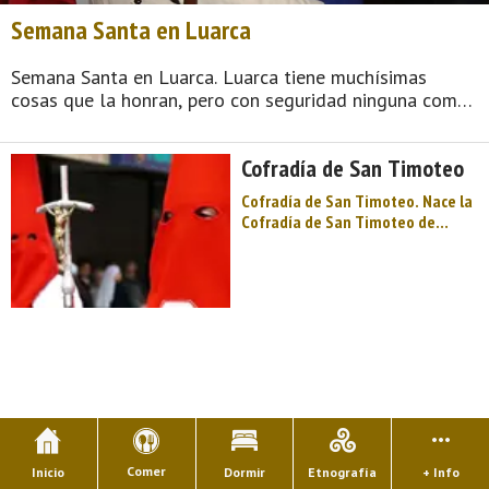
Semana Santa en Luarca
Semana Santa en Luarca. Luarca tiene muchísimas
cosas que la honran, pero con seguridad ninguna como
la Semana Santa (organizada por la Real Hermandad de
Nuestro Padre el Buen Jesús Nazareno, cuyo origen se
Cofradía de San Timoteo
remonta a 1695), que se distingue ...
Cofradía de San Timoteo. Nace la
Cofradía de San Timoteo de
Luarca (villa capital del concejo o
municipio asturiano de Valdés) el
22 de agosto de 1910 de la
iniciativa de un grupo de alegres y
sanos amigos. Todos ellos
amantes del buen come ...
Comer
Inicio
Dormir
Etnografía
+ Info