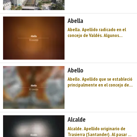
precisamente el río Ese o Esva el
que le da nombre: Valdés es el
Valle del río Es o Ese de los
Abella
romanos ...
Abella. Apellido radicado en el
concejo de Valdés. Algunos
investigadores sostienen que
procede de Italia. En el pueblo de
Brieves (parroquia de Trevías)
conservó la forma Abello. ...
Abello
Abello. Apellido que se estableció
principalmente en el concejo de
Valdés: San Justo y Taborcías
(parroquia de Santiago). También
se usa Avello. ...
Alcalde
Alcalde. Apellido originario de
Trasierra (Santander). Al pasar a