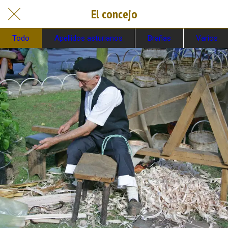
El concejo
Todo
Apellidos asturianos
Brañas
Varios