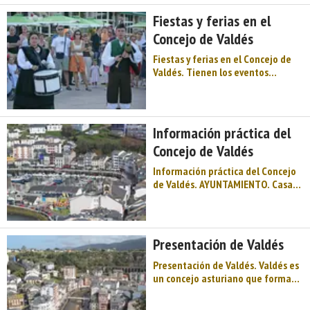
millón quinientas mil pesetas.
Fiestas y ferias en el
Tuvo sucursal en Tapia de Casarie
...
Concejo de Valdés
Fiestas y ferias en el Concejo de
Valdés. Tienen los eventos
festivos en el concejo o municipio
asturiano de Valdés una
destacada significación, al tiempo
que un carácter peculiar. Si difícil
Información práctica del
es concebir una explosión de aleg
Concejo de Valdés
...
Información práctica del Concejo
de Valdés. AYUNTAMIENTO. Casa
Consistorial. Plaza de Alfonso X El
Sabio, s/n. 33700 (Luarca). Tfnos.
985 64 00 85 - 64 02 34. Fax 985
47 03 71. Correo electrónico:
Presentación de Valdés
advaldes@asturnet.es.
INSTALACIONES CULTURAL ...
Presentación de Valdés. Valdés es
un concejo asturiano que forma
parte de la Comarca natural del
Valle del Ese-Entrecabos, y es