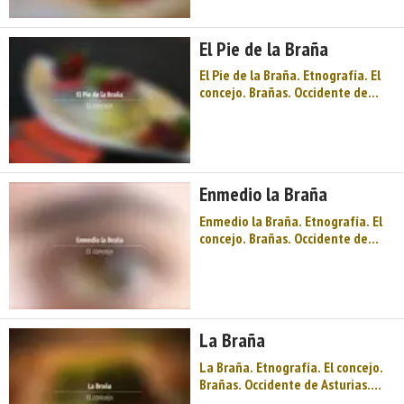
Su capital es Luarca, conocida
como la "Villa Blanca de la Costa
El Pie de la Braña
Verde". Bellezas natura ...
El Pie de la Braña. Etnografía. El
concejo. Brañas. Occidente de
Asturias. Comarca Vaqueira. Costa
de Asturias. Mar, Río y Montaña,
conforman el concejo de Valdés.
Su capital es Luarca, conocida
como la "Villa Blanca de la Costa
Enmedio la Braña
Verde". Bellezas natu ...
Enmedio la Braña. Etnografía. El
concejo. Brañas. Occidente de
Asturias. Comarca Vaqueira. Costa
de Asturias. Mar, Río y Montaña,
conforman el concejo de Valdés.
Su capital es Luarca, conocida
como la "Villa Blanca de la Costa
La Braña
Verde". Bellezas natura ...
La Braña. Etnografía. El concejo.
Brañas. Occidente de Asturias.
Comarca Vaqueira. Costa de