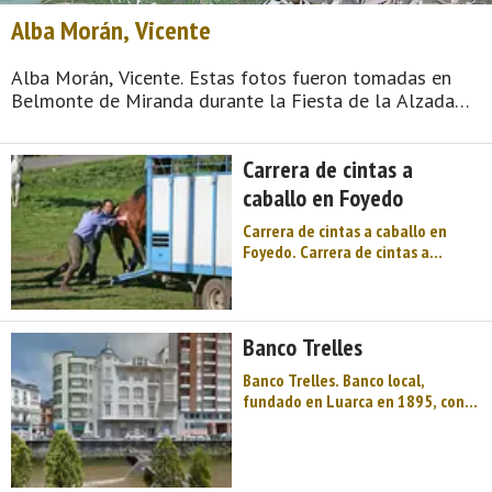
Alba Morán, Vicente
Alba Morán, Vicente. Estas fotos fueron tomadas en
Belmonte de Miranda durante la Fiesta de la Alzada
Vaqueira en Belmonte de Miranda. La Alzada Vaqueira
es una fiesta que comenzó a celebrarse en Belmonte en
Carrera de cintas a
el año 2003 y que pretende poner ...
caballo en Foyedo
Carrera de cintas a caballo en
Foyedo. Carrera de cintas a
caballo —personas a caballo
arrancan cintas de tela (con una
argolla al extremo) de un
artilugio puesto a una
Banco Trelles
determinada altura— en Foyedo,
celebrada con motivo de la Fiesta
Banco Trelles. Banco local,
de N ...
fundado en Luarca en 1895, con
el nombre de Vicente Trelles
González, S.R.C. Realiza
operaciones de banca en general
y su capital inicial fue de un