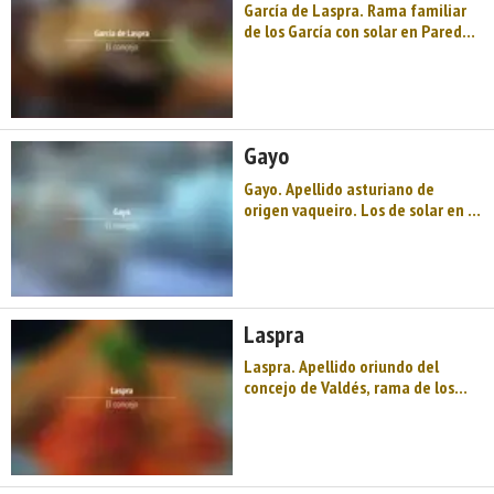
García de Laspra. Rama familiar
de los García con solar en Paredes
(Valdés), que se asentó en Laspra,
de donde tomaron su apellido.
Usan las armas de los García de
Paredes. ...
Gayo
Gayo. Apellido asturiano de
origen vaqueiro. Los de solar en la
aldea de Argumoso (Concejo de
Valdés) traen escudo cortado: 1.°,
torre donjonada de tres
homenajes; medio partido, con
dos barras; 2.°, tres cruces
Laspra
ordenadas en fa ...
Laspra. Apellido oriundo del
concejo de Valdés, rama de los
Díaz de Laspra. ...